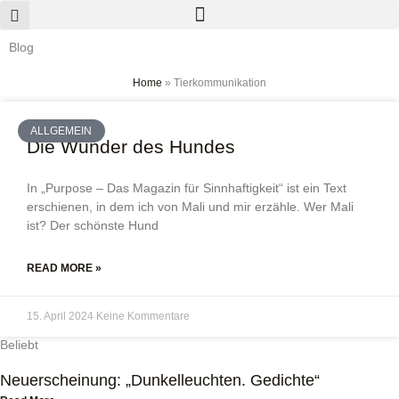
Zum
Inhalt
Blog
springen
Home
»
Tierkommunikation
ALLGEMEIN
Die Wunder des Hundes
In „Purpose – Das Magazin für Sinnhaftigkeit“ ist ein Text
erschienen, in dem ich von Mali und mir erzähle. Wer Mali
ist? Der schönste Hund
READ MORE »
15. April 2024
Keine Kommentare
Beliebt
Neuerscheinung: „Dunkelleuchten. Gedichte“